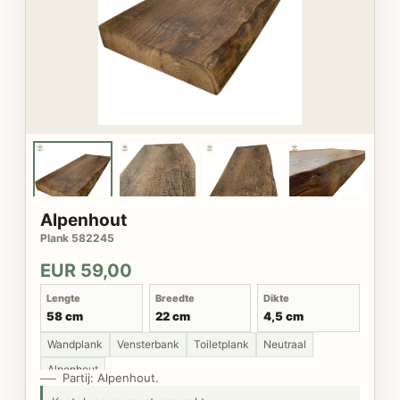
Alpenhout
Plank 582245
EUR 59,00
Lengte
Breedte
Dikte
58 cm
22 cm
4,5 cm
Wandplank
Vensterbank
Toiletplank
Neutraal
Alpenhout
Partij: Alpenhout.