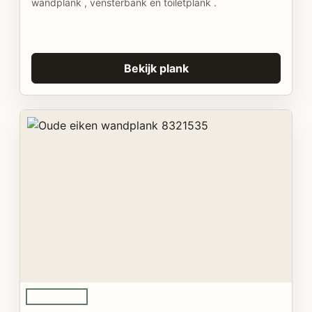
wandplank , vensterbank en toiletplank .
Bekijk plank