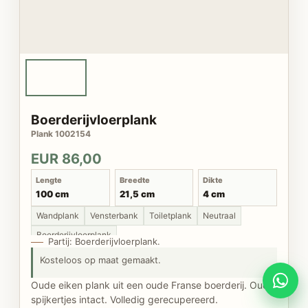
Boerderijvloerplank
Plank 1002154
EUR 86,00
Lengte
Breedte
Dikte
100 cm
21,5 cm
4 cm
Wandplank
Vensterbank
Toiletplank
Neutraal
Boerderijvloerplank
Partij: Boerderijvloerplank.
Kosteloos op maat gemaakt.
Oude eiken plank uit een oude Franse boerderij. Oude
spijkertjes intact. Volledig gerecupereerd.