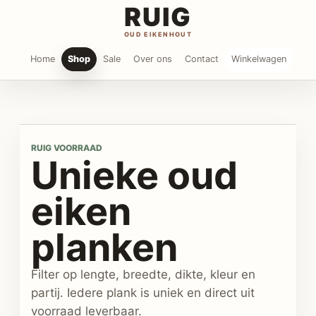
RUIG
OUD EIKENHOUT
Home
Shop
Sale
Over ons
Contact
Winkelwagen
RUIG VOORRAAD
Unieke oud
eiken
planken
Filter op lengte, breedte, dikte, kleur en
partij. Iedere plank is uniek en direct uit
voorraad leverbaar.