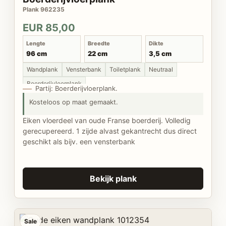
Plank 962235
EUR 85,00
Lengte
Breedte
Dikte
96 cm
22 cm
3,5 cm
Wandplank
Vensterbank
Toiletplank
Neutraal
Boerderijvloerplank
Partij: Boerderijvloerplank.
Kosteloos op maat gemaakt.
Eiken vloerdeel van oude Franse boerderij. Volledig
gerecupereerd. 1 zijde alvast gekantrecht dus direct
geschikt als bijv. een vensterbank
Bekijk plank
Sale