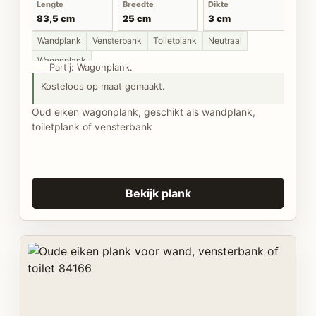
Lengte
Breedte
Dikte
83,5 cm
25 cm
3 cm
Wandplank
Vensterbank
Toiletplank
Neutraal
Wagonplank
Partij: Wagonplank.
Kosteloos op maat gemaakt.
Oud eiken wagonplank, geschikt als wandplank,
toiletplank of vensterbank
Bekijk plank