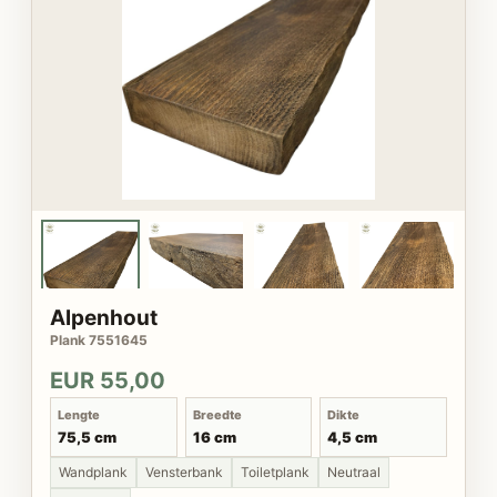
Alpenhout
Plank 7551645
EUR 55,00
Lengte
Breedte
Dikte
75,5 cm
16 cm
4,5 cm
Wandplank
Vensterbank
Toiletplank
Neutraal