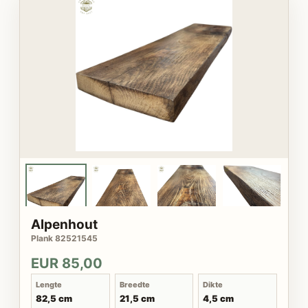
Alpenhout
Plank 82521545
EUR 85,00
Lengte
Breedte
Dikte
82,5 cm
21,5 cm
4,5 cm