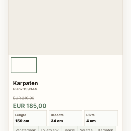
Karpaten
Plank 159344
EUR 216,00
EUR 185,00
Lengte
Breedte
Dikte
159 cm
34 cm
4 cm
Vensterbank
Toiletplank
Bankje
Neutraal
Karpaten