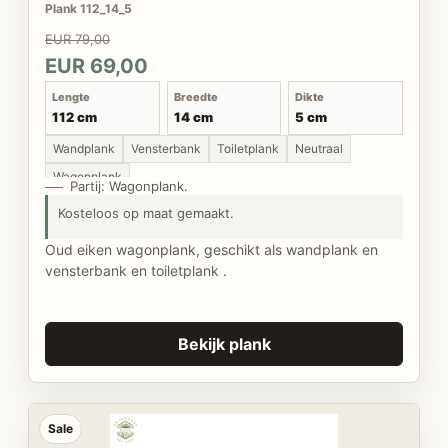
Plank 112_14_5
EUR 79,00
EUR 69,00
Lengte
Breedte
Dikte
112 cm
14 cm
5 cm
Wandplank
Vensterbank
Toiletplank
Neutraal
Wagonplank
Partij: Wagonplank.
Kosteloos op maat gemaakt.
Oud eiken wagonplank, geschikt als wandplank en
vensterbank en toiletplank .
Bekijk plank
Sale