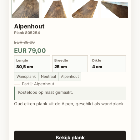
Alpenhout
Plank 805254
EUR 89,00
EUR 79,00
Lengte
Breedte
Dikte
80,5 cm
25 cm
4 cm
Wandplank
Neutraal
Alpenhout
Partij: Alpenhout.
Kosteloos op maat gemaakt.
Oud eiken plank uit de Alpen, geschikt als wandplank
Bekijk plank