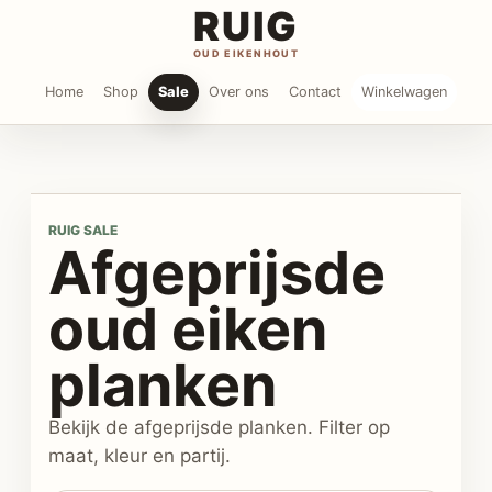
RUIG
OUD EIKENHOUT
Home
Shop
Sale
Over ons
Contact
Winkelwagen
RUIG SALE
Afgeprijsde
oud eiken
planken
Bekijk de afgeprijsde planken. Filter op
maat, kleur en partij.