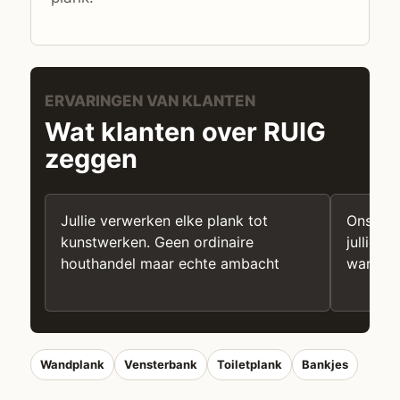
ERVARINGEN VAN KLANTEN
Wat klanten over RUIG
zeggen
Jullie verwerken elke plank tot
Ons int
kunstwerken. Geen ordinaire
jullie A
houthandel maar echte ambacht
warme u
Wandplank
Vensterbank
Toiletplank
Bankjes